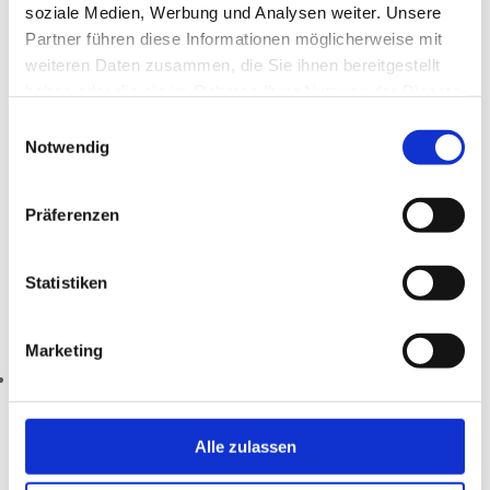

soziale Medien, Werbung und Analysen weiter. Unsere
Partner führen diese Informationen möglicherweise mit
weiteren Daten zusammen, die Sie ihnen bereitgestellt
TELEFON
haben oder die sie im Rahmen Ihrer Nutzung der Dienste
gesammelt haben.
+43 7245 25186
Einwilligungsauswahl
Notwendig

Präferenzen
EMAIL
Statistiken
office@interrollsonnenschutz.at
Marketing
Folgen
Alle zulassen
Copyright © Interroll Thermo-Sonnenschutz GmbH