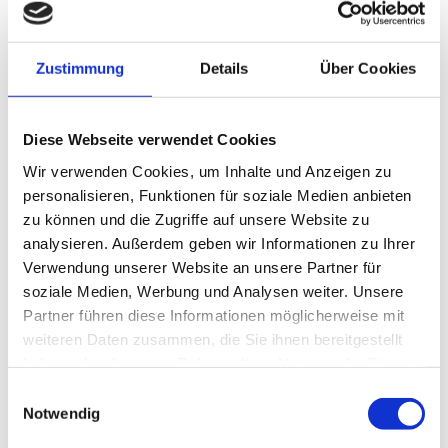
Ihr aktueller Zustand: Ablehnen.
Einwilligung ändern
Zustimmung
Details
Über Cookies
Die Cookie-Erklärung wurde das letzte Mal am
Diese Webseite verwendet Cookies
26/06/2023 von
Cookiebot
aktualisiert:
Wir verwenden Cookies, um Inhalte und Anzeigen zu
Notwendig (1)
personalisieren, Funktionen für soziale Medien anbieten
zu können und die Zugriffe auf unsere Website zu
Notwendige Cookies helfen dabei, eine Webseite
analysieren. Außerdem geben wir Informationen zu Ihrer
nutzbar zu machen, indem sie Grundfunktionen
Verwendung unserer Website an unsere Partner für
wie Seitennavigation und Zugriff auf sichere
soziale Medien, Werbung und Analysen weiter. Unsere
Bereiche der Webseite ermöglichen. Die
Partner führen diese Informationen möglicherweise mit
Webseite kann ohne diese Cookies nicht richtig
weiteren Daten zusammen, die Sie ihnen bereitgestellt
funktionieren.
haben oder die sie im Rahmen Ihrer Nutzung der Dienste
gesammelt haben.
Einwilligungsauswahl
Maximale
Notwendig
Name
Anbieter
Zweck
Speicherda