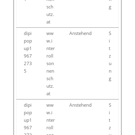
sch
g
utz.
at
dipi
ww
Anstehend
S
pop
w.i
i
up1
nter
t
967
roll
z
273
son
u
5
nen
n
sch
g
utz.
at
dipi
ww
Anstehend
S
pop
w.i
i
up1
nter
t
967
roll
z