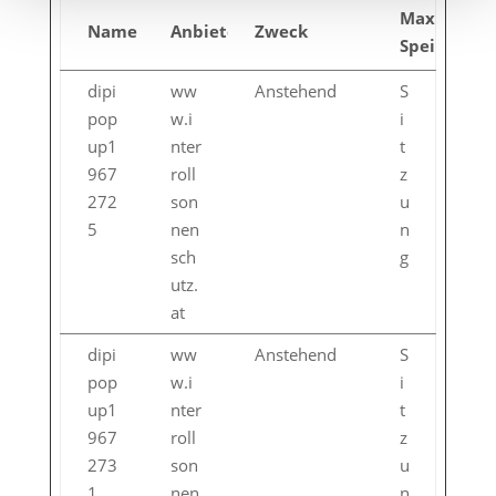
Maximale
Name
Anbieter
Zweck
Speicherda
dipi
ww
Anstehend
S
pop
w.i
i
up1
nter
t
967
roll
z
272
son
u
5
nen
n
sch
g
utz.
at
dipi
ww
Anstehend
S
pop
w.i
i
up1
nter
t
967
roll
z
273
son
u
1
nen
n