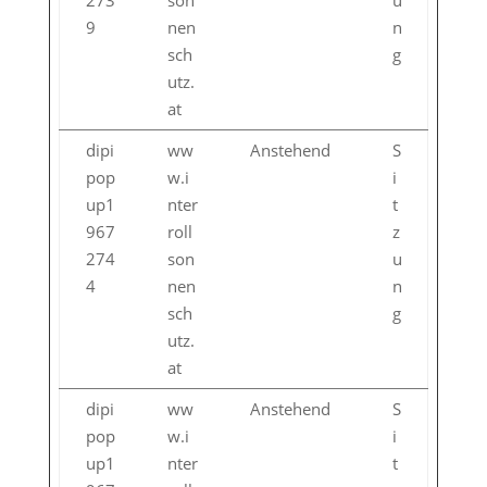
273
son
u
9
nen
n
sch
g
utz.
at
dipi
ww
Anstehend
S
pop
w.i
i
up1
nter
t
967
roll
z
274
son
u
4
nen
n
sch
g
utz.
at
dipi
ww
Anstehend
S
pop
w.i
i
up1
nter
t