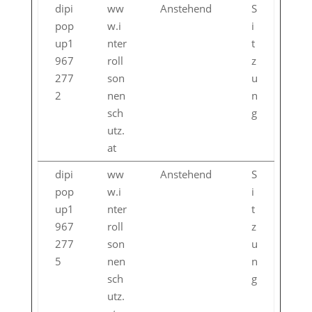
dipi
ww
Anstehend
S
pop
w.i
i
up1
nter
t
967
roll
z
277
son
u
2
nen
n
sch
g
utz.
at
dipi
ww
Anstehend
S
pop
w.i
i
up1
nter
t
967
roll
z
277
son
u
5
nen
n
sch
g
utz.