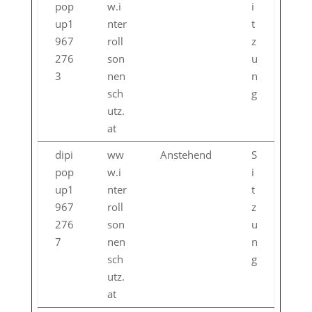
pop
w.i
i
up1
nter
t
967
roll
z
276
son
u
3
nen
n
sch
g
utz.
at
dipi
ww
Anstehend
S
pop
w.i
i
up1
nter
t
967
roll
z
276
son
u
7
nen
n
sch
g
utz.
at