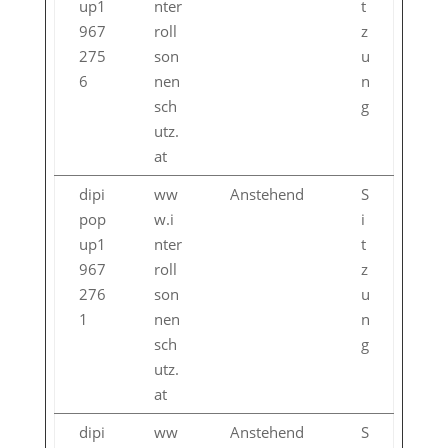
up1
nter
t
967
roll
z
275
son
u
6
nen
n
sch
g
utz.
at
dipi
ww
Anstehend
S
pop
w.i
i
up1
nter
t
967
roll
z
276
son
u
1
nen
n
sch
g
utz.
at
dipi
ww
Anstehend
S