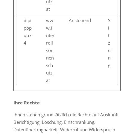
utz.
at
dipi
ww
Anstehend
S
pop
w.i
i
up7
nter
t
4
roll
z
son
u
nen
n
sch
g
utz.
at
Ihre Rechte
Ihnen stehen grundsätzlich die Rechte auf Auskunft,
Berichtigung, Löschung, Einschränkung,
Datenübertragbarkeit, Widerruf und Widerspruch