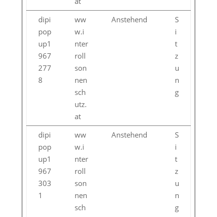
at
dipi
ww
Anstehend
S
pop
w.i
i
up1
nter
t
967
roll
z
277
son
u
8
nen
n
sch
g
utz.
at
dipi
ww
Anstehend
S
pop
w.i
i
up1
nter
t
967
roll
z
303
son
u
1
nen
n
sch
g